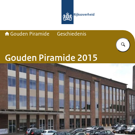
Naar de homepage van Gouden Pira
Rijksoverheid
Gouden Piramide
Geschiedenis
Vu
Gouden Piramide 2015