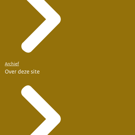
Berlijn, bij de dienst Stedenbouw en Volkshuisvesting
van de gemeente Rotterdam en bij Maxwan. Van 1998
tot 2003 gaf Enno Zuidema leiding aan de afdeling
Stedenbouw van de Academie van Bouwkunst.
Voorzitter Eric Luiten en secretaris
Olof
Koekebakker
hebben geen stemrecht.
Archief
Over deze site