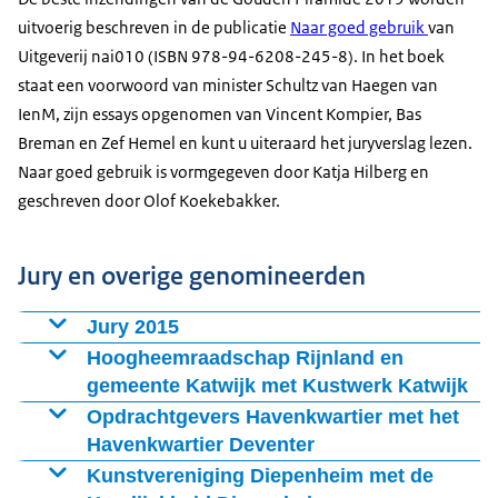
uitvoerig beschreven in de publicatie
Naar goed gebruik
van
Uitgeverij nai010 (ISBN 978-94-6208-245-8). In het boek
staat een voorwoord van minister Schultz van Haegen van
IenM, zijn essays opgenomen van Vincent Kompier, Bas
Breman en Zef Hemel en kunt u uiteraard het juryverslag lezen.
Naar goed gebruik is vormgegeven door Katja Hilberg en
geschreven door Olof Koekebakker.
Jury en overige genomineerden
Jury 2015
Vergroot afbeelding Jury 2015
Hoogheemraadschap Rijnland en
gemeente Katwijk met Kustwerk Katwijk
Vergroot afbeelding Hans van Dalfsen (gemeente Katwijk), Liesbe
Opdrachtgevers Havenkwartier met het
Havenkwartier Deventer
Vergroot afbeelding De verschillende opdrachtgevers van Havenkw
Kunstvereniging Diepenheim met de