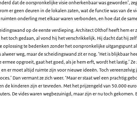
nderd dat de oorspronkelijke visie onherkenbaar was geworden’, zegt
rom er geen deuren in de lokalen zaten, wat de functie was van de vi
e ruimten onderling met elkaar waren verbonden, en hoe dat de sam
heidingswand op de eerste verdieping. Architect Olthof heeft hem er ze
t het toch gedaan, al vond hij het verschrikkelijk. Hij dacht dat hij z
 oplossing te bedenken zonder het oorspronkelijke uitgangspunt al 
s alweer weg, maar de scheidingswand zit er nog. ‘Het is blijkbaar he
 ermee opgroeit, gaat het goed, als je hem erft, wordt het lastig.’ Ze 
, en er moet altijd ruimte zijn voor nieuwe ideeën. Toch vereenzelvig 
oces.’ Dan vermant ze zich weer. ‘Maar er staat wel een prachtig gebou
, en de kinderen zijn er tevreden. Met het prijzengeld van 50.000 eu
uters. De vides waren wegbezuinigd, maar zijn er nu toch gekomen. En
 binnen