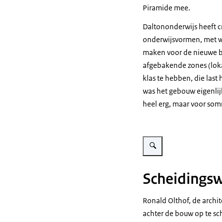
Piramide mee.
Daltononderwijs heeft c
onderwijsvormen, met w
maken voor de nieuwe be
afgebakende zones (loka
klas te hebben, die last
was het gebouw eigenlij
heel erg, maar voor som
Vergroot afbeelding School 
Scheidings
Ronald Olthof, de archit
achter de bouw op te sc