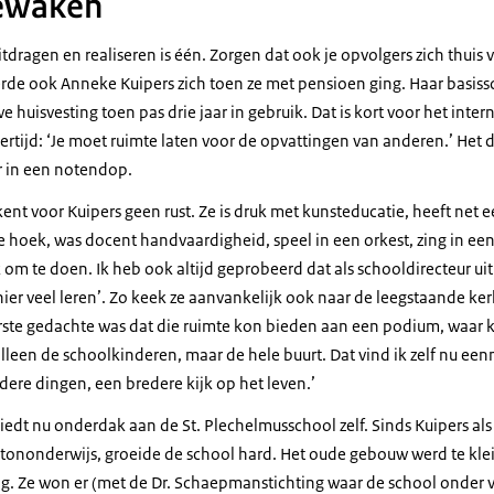
bewaken
itdragen en realiseren is één. Zorgen dat ook je opvolgers zich thuis 
erde ook Anneke Kuipers zich toen ze met pensioen ging. Haar basiss
 huisvesting toen pas drie jaar in gebruik. Dat is kort voor het inte
jkertijd: ‘Je moet ruimte laten voor de opvattingen van anderen.’ He
 in een notendop.
nt voor Kuipers geen rust. Ze is druk met kunsteducatie, heeft net e
 hoek, was docent handvaardigheid, speel in een orkest, zing in een
k om te doen. Ik heb ook altijd geprobeerd dat als schooldirecteur uit
ier veel leren’. Zo keek ze aanvankelijk ook naar de leegstaande ke
rste gedachte was dat die ruimte kon bieden aan een podium, waar
lleen de schoolkinderen, maar de hele buurt. Dat vind ik zelf nu een
ere dingen, een bredere kijk op het leven.’
edt nu onderdak aan de St. Plechelmusschool zelf. Sinds Kuipers als 
tononderwijs, groeide de school hard. Het oude gebouw werd te klei
ng. Ze won er (met de Dr. Schaepmanstichting waar de school onder 