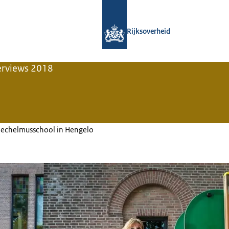
Naar de homepage van Gouden Pira
Rijksoverheid
erviews 2018
lechelmusschool in Hengelo
 Kuipers