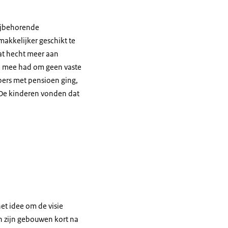
bijbehorende
akkelijker geschikt te
at hecht meer aan
te mee had om geen vaste
ipers met pensioen ging,
 ‘De kinderen vonden dat
et idee om de visie
n zijn gebouwen kort na