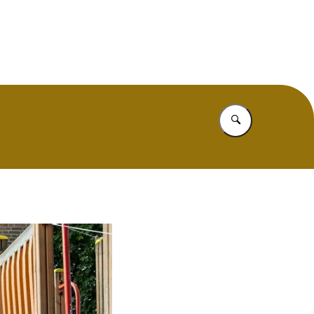
mide
Vul in wat u z