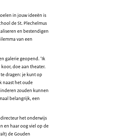
voelen in jouw ideeën is
chool de St. Plechelmus
rnaliseren en bestendigen
t dilemma van een
en galerie geopend. ‘Ik
 koor, doe aan theater.
 te dragen: je kunt op
rk naast het oude
 kinderen zouden kunnen
maal belangrijk, een
directeur het onderwijs
n en haar oog viel op de
valt) de Gouden