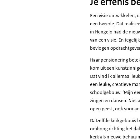
Je erfenis 
Een visie ontwikkelen, u
een tweede. Dat realise
in Hengelo had de nieuwe
van een visie. En tegeli
bevlogen opdrachtgever
Haar pensionering beteke
kom uit een kunstzinnige
Dat vind ik allemaal leu
een leuke, creatieve man
schoolgebouw: ‘Mijn ee
zingen en dansen. Niet a
open geest, ook voor and
Datzelfde kerkgebouw bi
omboog richting het dal
kerk als nieuwe behuizi