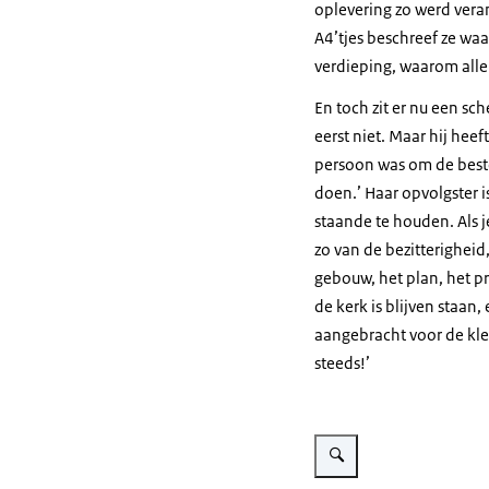
oplevering zo werd vera
A4’tjes beschreef ze waa
verdieping, waarom all
En toch zit er nu een sc
eerst niet. Maar hij heef
persoon was om de beste
doen.’ Haar opvolgster i
staande te houden. Als je
zo van de bezitterigheid
gebouw, het plan, het pr
de kerk is blijven staan
aangebracht voor de kle
steeds!’
Vergroot afbeelding School