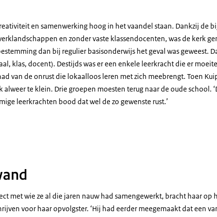
reativiteit en samenwerking hoog in het vaandel staan. Dankzij de 
erklandschappen en zonder vaste klassendocenten, was de kerk gem
stemming dan bij regulier basisonderwijs het geval was geweest. D
al, klas, docent). Destijds was er een enkele leerkracht die er moei
 had van de onrust die lokaalloos leren met zich meebrengt. Toen Ku
k alweer te klein. Drie groepen moesten terug naar de oude school.
mige leerkrachten bood dat wel de zo gewenste rust.’
buiten
wand
ect met wie ze al die jaren nauw had samengewerkt, bracht haar op h
hrijven voor haar opvolgster. ‘Hij had eerder meegemaakt dat een va