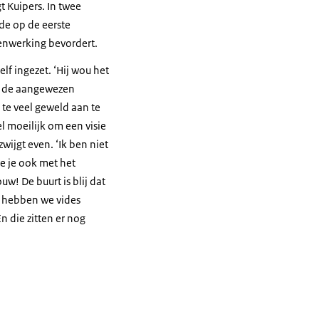
 Kuipers. In twee
de op de eerste
enwerking bevordert.
lf ingezet. ‘Hij wou het
elf de aangewezen
te veel geweld aan te
el moeilijk om een visie
zwijgt even. ‘Ik ben niet
je je ook met het
w! De buurt is blij dat
ro hebben we vides
 die zitten er nog