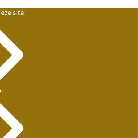
eze site
ht