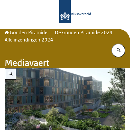
Naar de homepage van Gouden Pira
Rijksoverheid
Gouden Piramide
De Gouden Piramide 2024
Alle inzendingen 2024
Vu
Mediavaert
Vergroot afbeelding Mediavaert