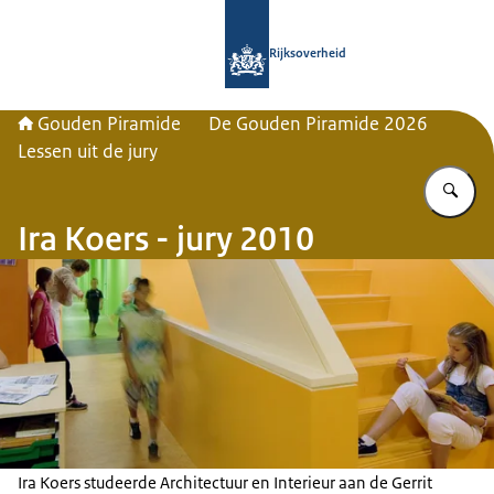
Naar de homepage van Gouden Pira
Rijksoverheid
Gouden Piramide
De Gouden Piramide 2026
Lessen uit de jury
Vu
Ira Koers - jury 2010
Ira Koers studeerde Architectuur en Interieur aan de Gerrit