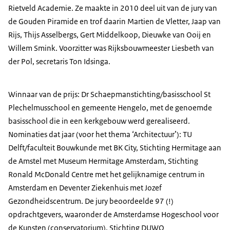
Rietveld Academie. Ze maakte in 2010 deel uit van de jury van
de Gouden Piramide en trof daarin Martien de Vletter, Jaap van
Rijs, Thijs Asselbergs, Gert Middelkoop, Dieuwke van Ooij en
Willem Smink. Voorzitter was Rijksbouwmeester Liesbeth van
der Pol, secretaris Ton Idsinga.
Winnaar van de prijs: Dr Schaepmanstichting/basisschool St
Plechelmusschool en gemeente Hengelo, met de genoemde
basisschool die in een kerkgebouw werd gerealiseerd.
Nominaties dat jaar (voor het thema ‘Architectuur’): TU
Delft/faculteit Bouwkunde met BK City, Stichting Hermitage aan
de Amstel met Museum Hermitage Amsterdam, Stichting
Ronald McDonald Centre met het gelijknamige centrum in
Amsterdam en Deventer Ziekenhuis met Jozef
Gezondheidscentrum. De jury beoordeelde 97 (!)
opdrachtgevers, waaronder de Amsterdamse Hogeschool voor
de Kunsten (conservatorium), Stichting DUWO