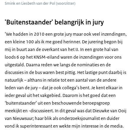
Smink en Liesbeth van der Pol (voorzitter)
'Buitenstaander' belangrijk in jury
’We hadden in 2010 een grote jury maar ook veel inzendingen,
een kleine 100 als ik me goed herinner. De jurering begon bij
mij in buurt aan de overkant van het IJ. In een grote hal van
loods 6 op het KNSM-eiland waren de inzendingen voor ons
uitgestald. Daarna reden we langs de nominaties en de
discussies in de bus waren best pittig. Het lastige punt daarbij is
natuurlijk – althans in relatie tot een aantal van de andere
leden van de jury – dat je ook collega’s bent. Je kent elkaar in
ieder geval uit het vakgebied. Daarom is het goed dat een
‘buitenstaander’ uit een beschouwende beroepsgroep
meekijkt en -discussieert. In dit geval was dat Dieuwke van Ooij
van Nieuwsuur; haar blik als onderzoeksjournalist en duider
vond ik superinteressant en wekte mijn interesse in de media.