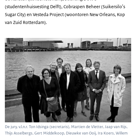
(studentenhuisvesting Delft), Cobraspen Beheer (Suikersilo’s
Sugar City) en Vesteda Project (woontoren New Orleans, Kop
van Zuid Rotterdam).
De jury, v.l.n.r. Ton Idsinga (secretaris), Martien de Vletter, Jaap van Rijs,
Thijs Asselbergs, Gert Middelkoop, Dieuwke van Ooij, Ira Koers, Willem