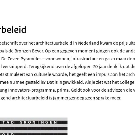
rbeleid
oefschrift over het architectuurbeleid in Nederland kwam de prijs ui
s zoals de Bronzen Bever. Op een gegeven moment gingen ook de an
e Zeven Pyramides – voor wonen, infrastructuur en ga zo maar door
l versnipperd. Terugkijkend over de afgelopen 20 jaar denk ik dat de
s stimuleert van culturele waarde, het geeft een impuls aan het arch
mee nu mee gesteld is? Dat is ingewikkeld. Als je ziet wat het College
ung Innovators-programma, prima. Geldt ook voor de adviezen die 
end architectuurbeleid is jammer genoeg geen sprake meer.