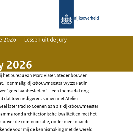
Naar de homepage van Gouden Pira
Rijksoverheid
e 2026
Lessen uit de jury
ry 2026
ij het bureau van Marc Visser, Stedenbouw en
. Toenmalig Rijksbouwmeester Wytze Patijn
over “goed aanbesteden” – een thema dat nog
cht dat toen redigeren, samen met Atelier
veel later trad Jo Coenen aan als Rijksbouwmeester
amma rond architectonische kwaliteit en met het
aarover de communicatie, onder meer naar de
kende voor mij de kennismaking met de wereld