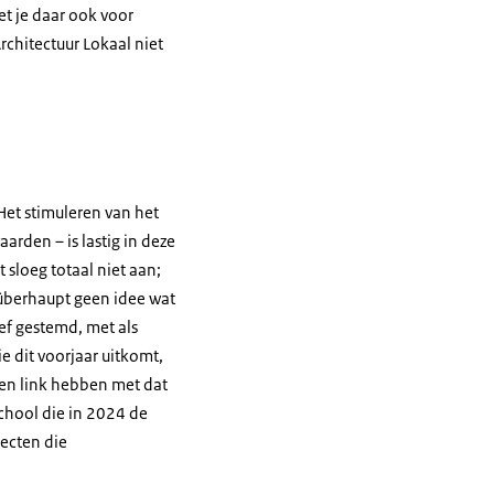
t je daar ook voor
rchitectuur Lokaal niet
Het stimuleren van het
aarden – is lastig in deze
 sloeg totaal niet aan;
überhaupt geen idee wat
ef gestemd, met als
e dit voorjaar uitkomt,
een link hebben met dat
chool die in 2024 de
ecten die