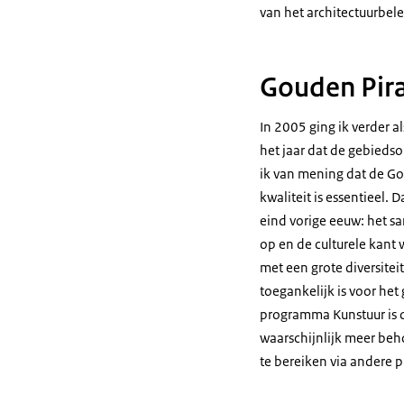
van het architectuurbele
Gouden Pir
In 2005 ging ik verder 
het jaar dat de gebieds
ik van mening dat de Gou
kwaliteit is essentieel.
eind vorige eeuw: het 
op en de culturele kant
met een grote diversite
toegankelijk is voor he
programma Kunstuur is d
waarschijnlijk meer beho
te bereiken via andere 