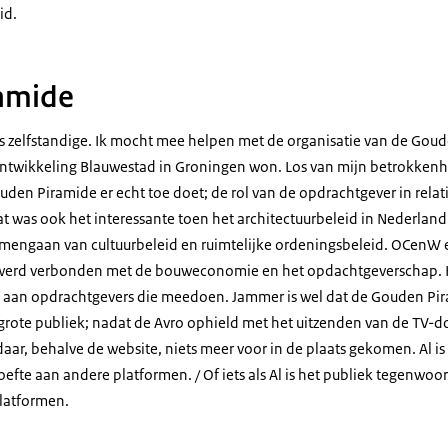
id.
amide
als zelfstandige. Ik mocht mee helpen met de organisatie van de Gou
ontwikkeling Blauwestad in Groningen won. Los van mijn betrokkenhei
den Piramide er echt toe doet; de rol van de opdrachtgever in relati
 Dat was ook het interessante toen het architectuurbeleid in Nederla
samengaan van cultuurbeleid en ruimtelijke ordeningsbeleid. OCen
 werd verbonden met de bouweconomie en het opdachtgeverschap. Het
it aan opdrachtgevers die meedoen. Jammer is wel dat de Gouden Pi
t grote publiek; nadat de Avro ophield met het uitzenden van de TV-d
aar, behalve de website, niets meer voor in de plaats gekomen. Al i
efte aan andere platformen. / Of iets als Al is het publiek tegenwoor
platformen.