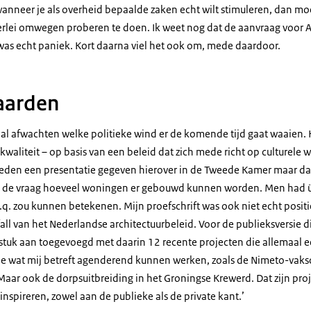
anneer je als overheid bepaalde zaken echt wilt stimuleren, dan moe
llerlei omwegen proberen te doen. Ik weet nog dat de aanvraag voor A
as echt paniek. Kort daarna viel het ook om, mede daardoor.
aarden
al afwachten welke politieke wind er de komende tijd gaat waaien. 
kwaliteit – op basis van een beleid dat zich mede richt op culturele w
geleden een presentatie gegeven hierover in de Tweede Kamer maar dat
m de vraag hoeveel woningen er gebouwd kunnen worden. Men had 
.q. zou kunnen betekenen. Mijn proefschrift was ook niet echt positi
fall van het Nederlandse architectuurbeleid. Voor de publieksversie di
stuk aan toegevoegd met daarin 12 recente projecten die allemaal 
die wat mij betreft agenderend kunnen werken, zoals de Nimeto-vaks
ar ook de dorpsuitbreiding in het Groningse Krewerd. Dat zijn proj
spireren, zowel aan de publieke als de private kant.’