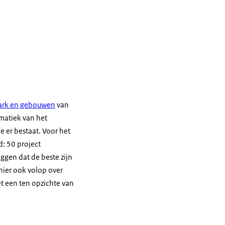
park en gebouwen
van
ematiek van het
 er bestaat. Voor het
d: 50 project
ggen dat de beste zijn
hier ook volop over
et een ten opzichte van