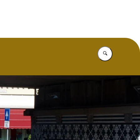
mide
Vul in wat u z