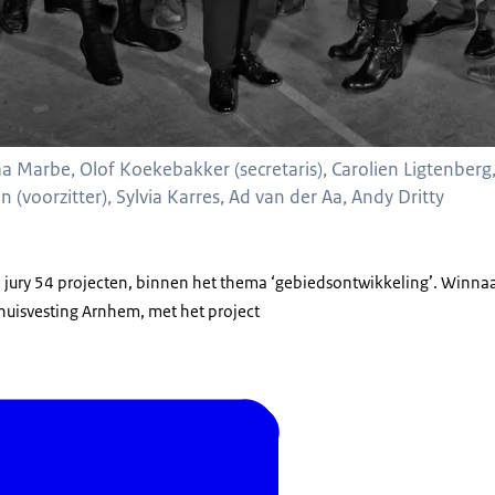
icaa Marbe, Olof Koekebakker (secretaris), Carolien Ligtenberg
 (voorzitter), Sylvia Karres, Ad van der Aa, Andy Dritty
jury 54 projecten, binnen het thema ‘gebiedsontwikkeling’. Winnaar
uisvesting Arnhem, met het project