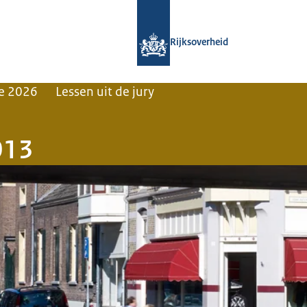
Naar de homepage van Gouden Pira
Rijksoverheid
e 2026
Lessen uit de jury
013