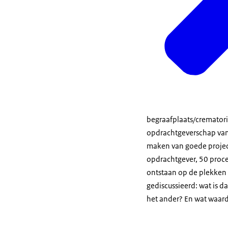
begraafplaats/cremator
opdrachtgeverschap van 
maken van goede projecte
opdrachtgever, 50 procen
ontstaan op de plekken 
gediscussieerd: wat is 
het ander? En wat waard